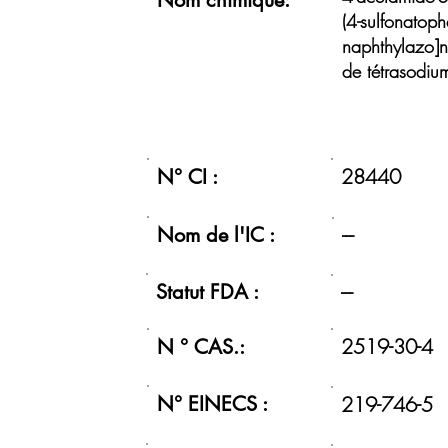
Nom chimique:
(4-sulfonatoph
naphthylazo]n
de tétrasodiu
28440
N° CI :
Nom de l'IC :
---
Statut FDA :
---
2519-30-4
N ° CAS.:
N° EINECS :
219-746-5