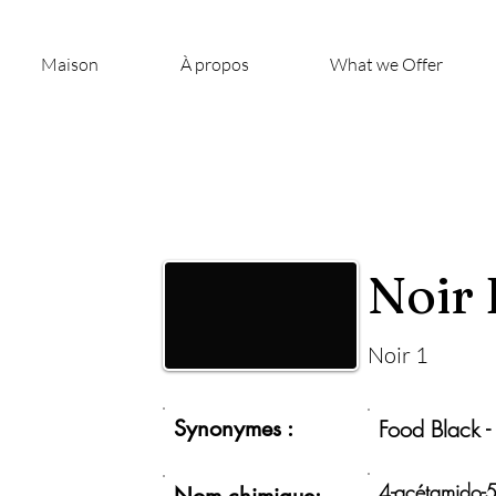
Maison
À propos
What we Offer
Noir
Noir 1
Synonymes :
Food Black -
4-acétamido-5-