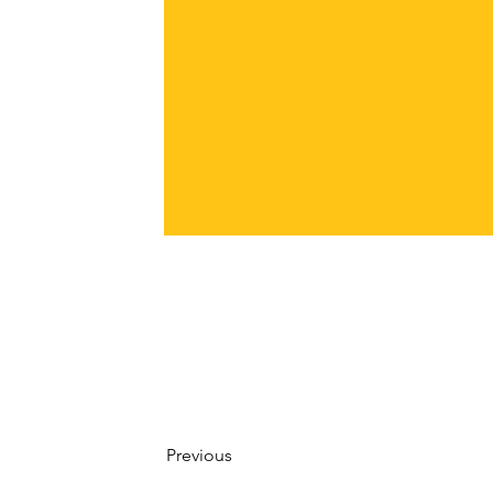
اسم CI: الصباغ الأصفر 74
الرقم العقاري : 11741
Previous