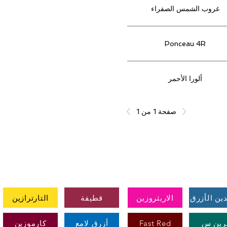
غروب الشمس الصفراء
Ponceau 4R
ألورا الأحمر
صفحة 1 من 1
نا
دين الأزرق
الاريثروزين
قطيفة
التارترازين
رين س
Fast Red
أزرق لامع
كارموزين