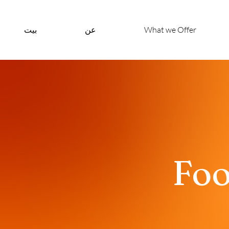
What we Offer
عن
بيت
Foo