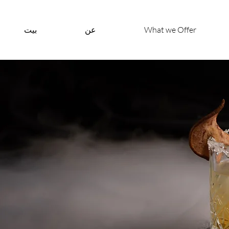
What we Offer
عن
بيت