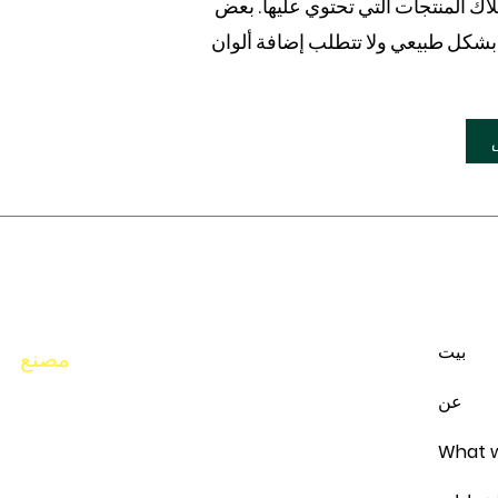
اك المنتجات التي تحتوي عليها. بعض
ن بشكل طبيعي ولا تتطلب إضافة ألوان
بيت
مصنع
قطعة رقم 94-95، سقيفة رقم i/10،
عن
بانديسارا جيدك سورة 394221
الهاتف:
8401699950
المكتب:
What w
9157399950