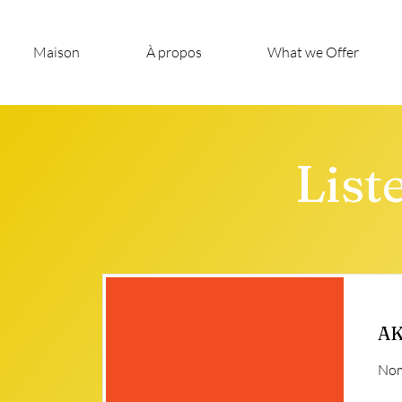
Maison
À propos
What we Offer
List
AK
Nom