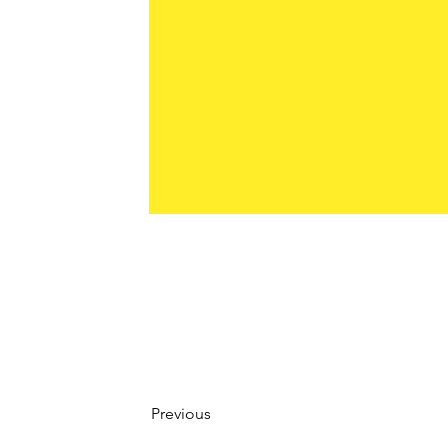
Nom CI : Pigment Jaune 13
Numéro CI : 21100
Previous