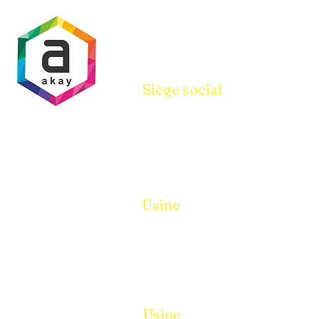
Siège social
Parcelle N° 94-95, Hangar No i/10,
Pandesara Gidc Sourate 394221
Téléphone :
8401699950
Bureau :
9157399950
Usine
Parcelle N° 94-95, Hangar No i/10,
Pandesara Gidc Sourate 394221
Téléphone :
8401699950
Bureau :
9157399950
Usine