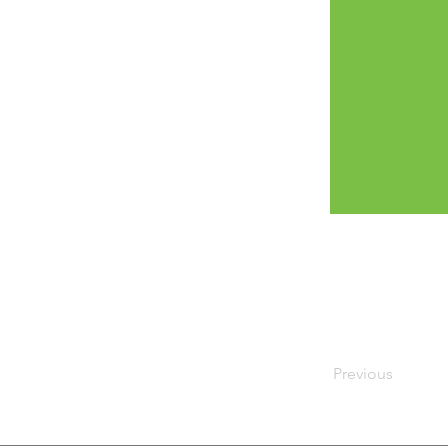
Nom CI : AKA
Numéro CI :
Previous