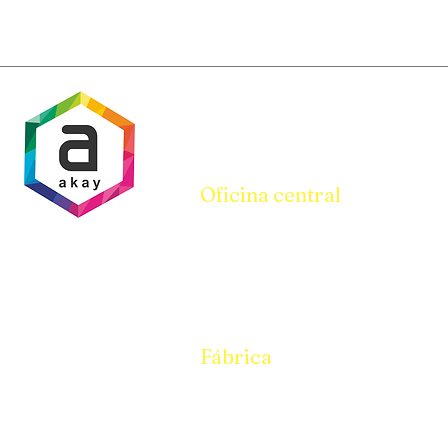
Oficina central
Parcela N° 94-95, Galpón N° i/10,
Pandesara Gidc Surat 394221
Teléfono:
8401699950
Oficina:
9157399950
Fábrica
Parcela N° 94-95, Galpón N° i/10,
Pandesara Gidc Surat 394221
Teléfono:
8401699950
Oficina: