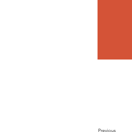
Nombre CI: 
Número CI:
Previous