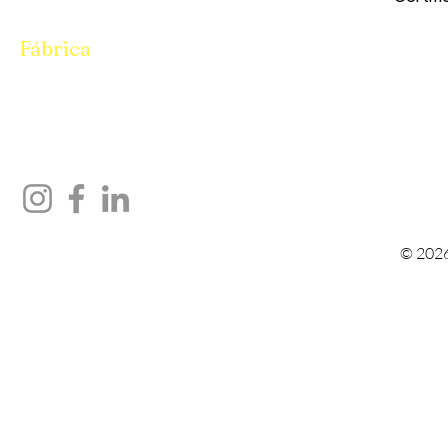
Fábrica
Parcela N° 94-95, Galpón N° i/10,
Pandesara Gidc Surat 394221
Teléfono:
8401699950
Oficina:
9157399950
© 2026