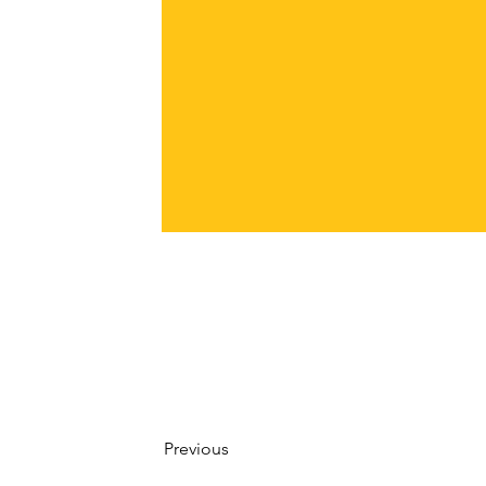
Nombre CI: pigmento amarillo 7
Número CI: 11741
Previous