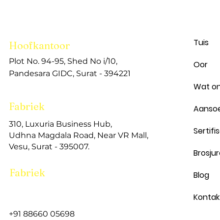
Tuis
Hoofkantoor
Plot No. 94-95, Shed No i/10,
Oor
Pandesara GIDC, Surat - 394221
Wat on
Fabriek
Aanso
310, Luxuria Business Hub,
Sertifi
Udhna Magdala Road, Near VR Mall,
Vesu,
Surat - 395007.
Brosju
Fabriek
Blog
Kontak
+91
88660 05698