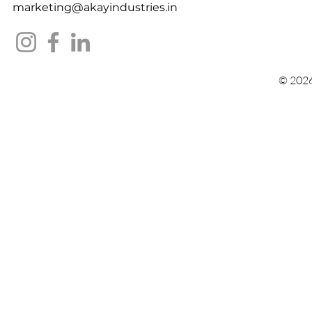
marketing@akayindustries.in
© 2026